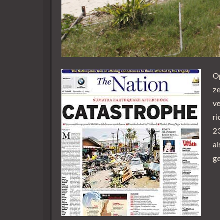
O
ze
ve
ri
2
al
ge