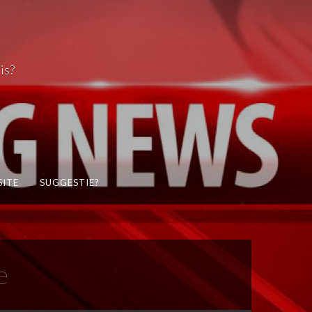
is?
SITE
SUGGESTIE?
e