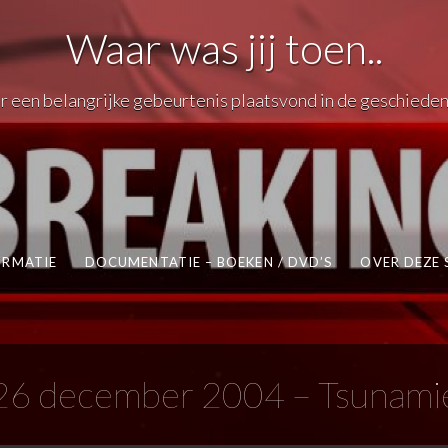
Waar was jij toen..
 er een belangrijke gebeurtenis plaatsvond in de geschieden
RMATIE
DOCUMENTATIE – BOEKEN / DVD’S
OVER DEZE 
26 december 2004 – Tsunami