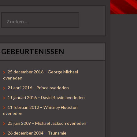
Z
o
e
k
e
n
n
GEBEURTENISSEN
a
a
r
:
25 december 2016 – George Michael
overleden
21 april 2016 – Prince overleden
11 januari 2016 – David Bowie overleden
11 februari 2012 – Whitney Houston
overleden
25 juni 2009 – Michael Jackson overleden
26 december 2004 – Tsunamie