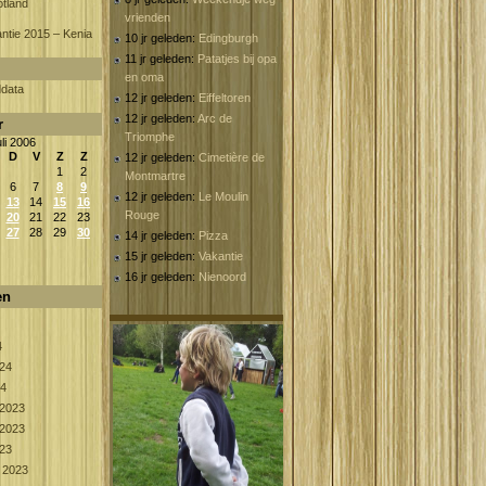
tland
vrienden
ntie 2015 – Kenia
10 jr geleden:
Edingburgh
11 jr geleden:
Patatjes bij opa
en oma
ddata
12 jr geleden:
Eiffeltoren
12 jr geleden:
Arc de
r
Triomphe
uli 2006
D
V
Z
Z
12 jr geleden:
Cimetière de
1
2
Montmartre
6
7
8
9
12 jr geleden:
Le Moulin
13
14
15
16
Rouge
20
21
22
23
27
28
29
30
14 jr geleden:
Pizza
15 jr geleden:
Vakantie
16 jr geleden:
Nienoord
en
4
024
24
2023
2023
023
 2023