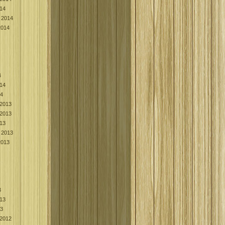
014
 2014
2014
4
014
14
2013
2013
013
 2013
2013
3
013
13
2012