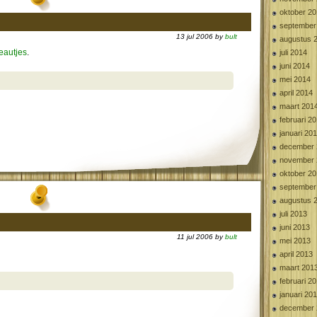
oktober 2
september
13 jul 2006 by
bult
augustus 
eautjes
.
juli 2014
juni 2014
mei 2014
april 2014
maart 201
februari 2
januari 20
december 
november 
oktober 2
september
augustus 
juli 2013
juni 2013
11 jul 2006 by
bult
mei 2013
april 2013
maart 201
februari 2
januari 20
december 