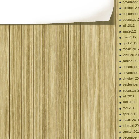
november 
oktober 2
september
augustus 
juli 2012
juni 2012
mei 2012
april 2012
maart 201
februari 2
januari 20
december 
november 
oktober 20
september
augustus 
juli 2011
juni 2011
mei 2011
april 2011
maart 201
februari 2
januari 20
december 