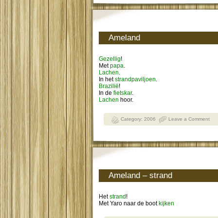
Ameland
Gezellig
!
Met
papa
.
Lachen
.
In het
strandpaviljoen
.
Brazilië
!
In de
fietskar
.
Lachen
hoor.
Category:
2006
Leave a Comment
Ameland – strand
Het
strand
!
Met Yaro naar de boot
kijken