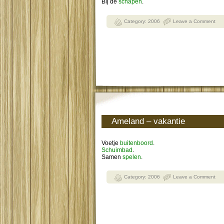
Bij de
schapen
.
Category:
2006
Leave a Comment
Ameland – vakantie
Voetje
buitenboord
.
Schuimbad
.
Samen
spelen
.
Category:
2006
Leave a Comment