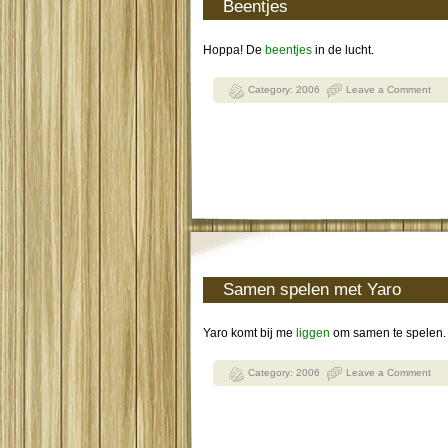
Beentjes
Hoppa! De
beentjes
in de lucht.
Category:
2006
Leave a Comment
Samen spelen met Yaro
Yaro komt bij me
liggen
om samen te spelen.
Category:
2006
Leave a Comment