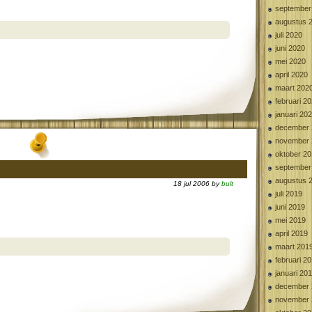
september
augustus 
juli 2020
juni 2020
mei 2020
april 2020
maart 202
februari 2
januari 20
december 
november 
oktober 2
september
augustus 
18 jul 2006 by
bult
juli 2019
juni 2019
mei 2019
april 2019
maart 201
februari 2
januari 20
december 
november 