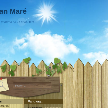
an Maré
 geboren op 16 april 2006
es
Vandaag..
ntie ’16 –
8 jr geleden:
Weekendje weg