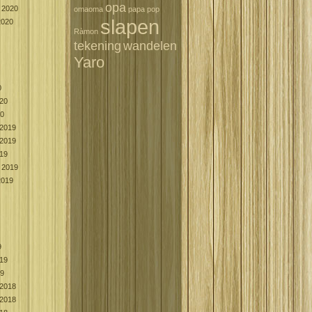
opa
 2020
omaoma
papa
pop
slapen
2020
Ràmon
tekening
wandelen
Yaro
0
020
20
2019
2019
019
 2019
2019
9
019
19
2018
2018