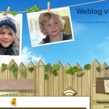
Weblog v
Maré Junnan Mika Bult –
Vakanti
Vaka