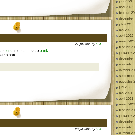
juni 2023
april 2023
februari 2
december 
juli 2022
mei 2022
april 2022
maart 202
27 jul 2006 by
bult
februari 2
k bij
opa
in de tuin op de
bank
.
januari 20
arna aan.
december 
november 
oktober 2
september
augustus 
juni 2021
mei 2021
april 2021
maart 202
februari 2
januari 20
december 
november 
20 jul 2006 by
bult
oktober 2