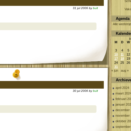
Scho
31 jul 2006 by
bult
Vaka
Agenda
Alle wedstrij
Kalende
j
M
D
W
3
4
5
10
11
12
17
18
19
24
25
26
31
« jun
aug »
Archiev
april 2024
30 jul 2006 by
bult
maart 202
februari 2
januari 20
december 
november 
oktober 2
september