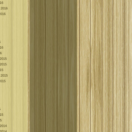
016
 2016
2016
6
016
16
2015
2015
015
 2015
2015
5
015
15
2014
2014