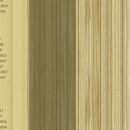
018
 2018
2018
8
018
18
2017
2017
017
 2017
2017
7
017
17
2016
2016