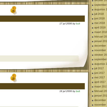
oktober 2
september
augustus 
juli 2018
juni 2018
mei 2018
17 jul 2006 by
bult
april 2018
maart 201
februari 2
januari 20
december 
november 
oktober 2
september
augustus 
juli 2017
juni 2017
mei 2017
april 2017
maart 201
februari 2
16 jul 2006 by
bult
januari 20
december 
november 