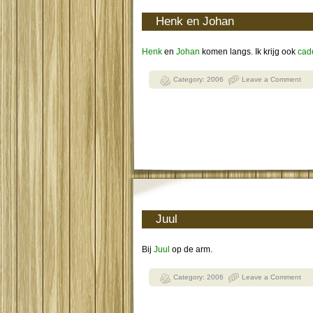
Henk en Johan
Henk
en
Johan
komen langs. Ik krijg ook
cad
Category:
2006
Leave a Comment
Juul
Bij
Juul
op de arm.
Category:
2006
Leave a Comment