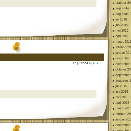
oktober 2
september
augustus 
juli 2016
juni 2016
mei 2016
april 2016
maart 201
februari 2
januari 20
december 
15 jul 2006 by
bult
november 
oktober 2
.
september
augustus 
juli 2015
juni 2015
mei 2015
april 2015
maart 201
februari 2
januari 20
december 
november 