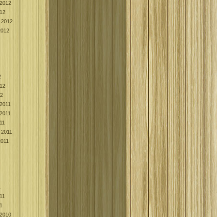
2012
012
 2012
2012
2
012
12
2011
2011
11
 2011
2011
1
011
11
2010