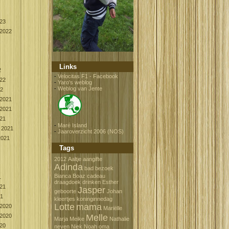
023
2022
Links
2
-
Velocitas F1 - Facebook
022
-
Yaro's weblog
-
Weblog van Jente
22
2021
2021
021
-
Maré Island
 2021
-
Jaaroverzicht 2006 (NOS)
2021
Tags
2012
Aaltje
aangifte
Adinda
bad
bezoek
Bianca
Boaz
cadeau
1
draagdoek
drinken
Esther
021
Jasper
geboorte
Johan
21
kleertjes
koninginnedag
Lotte
mama
2020
Mariëlle
2020
Melle
Marja
Meike
Nathalie
020
neven
Niek
Noah
oma