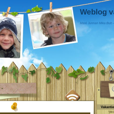
Weblog v
Maré Junnan Mika Bult –
 «
Vakanti
Vaka