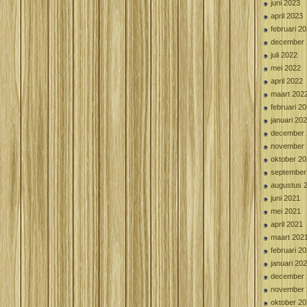
juni 2023
april 2023
februari 2
december 
juli 2022
mei 2022
april 2022
maart 202
februari 2
januari 20
december 
november 
oktober 2
september
augustus 
juni 2021
mei 2021
april 2021
maart 202
februari 2
januari 20
december 
november 
oktober 2