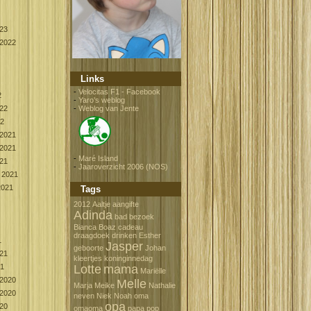
023
2022
Links
-
Velocitas F1 - Facebook
2
-
Yaro's weblog
022
-
Weblog van Jente
22
2021
2021
-
Maré Island
021
-
Jaaroverzicht 2006 (NOS)
 2021
2021
Tags
2012
Aaltje
aangifte
Adinda
bad
bezoek
Bianca
Boaz
cadeau
draagdoek
drinken
Esther
1
Jasper
geboorte
Johan
021
kleertjes
koninginnedag
21
Lotte
mama
Mariëlle
2020
Melle
Marja
Meike
Nathalie
2020
neven
Niek
Noah
oma
opa
020
omaoma
papa
pop