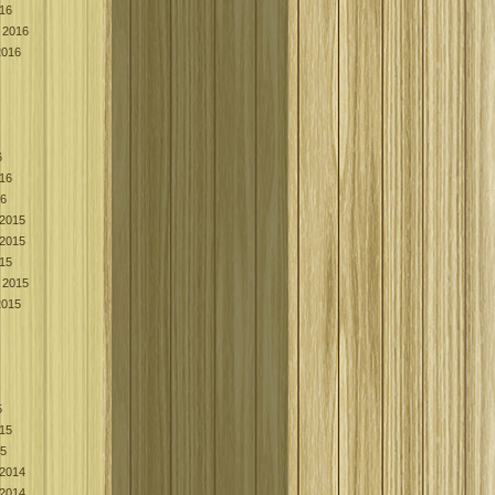
016
 2016
2016
6
016
16
2015
2015
015
 2015
2015
5
015
15
2014
2014