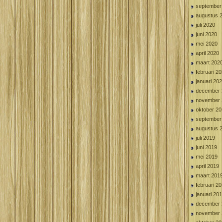
september
augustus 
juli 2020
juni 2020
mei 2020
april 2020
maart 202
februari 2
januari 20
december 
november 
oktober 2
september
augustus 
juli 2019
juni 2019
mei 2019
april 2019
maart 201
februari 2
januari 20
december 
november 