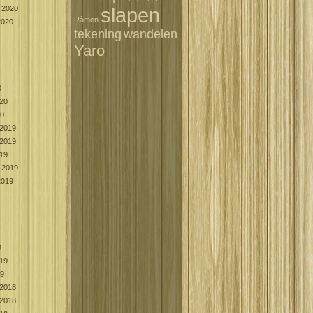
slapen
 2020
Ràmon
2020
tekening
wandelen
Yaro
0
020
20
2019
2019
019
 2019
2019
9
019
19
2018
2018