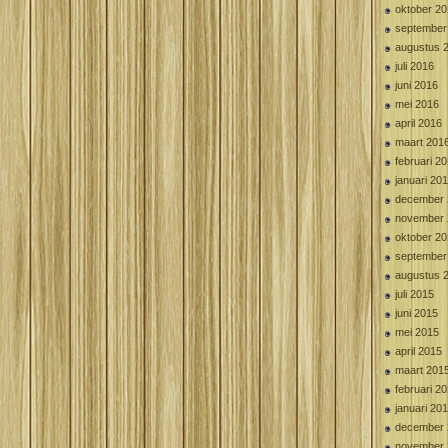
oktober 2
september
augustus 
juli 2016
juni 2016
mei 2016
april 2016
maart 201
februari 2
januari 20
december 
november 
oktober 2
september
augustus 
juli 2015
juni 2015
mei 2015
april 2015
maart 201
februari 2
januari 20
december 
november 