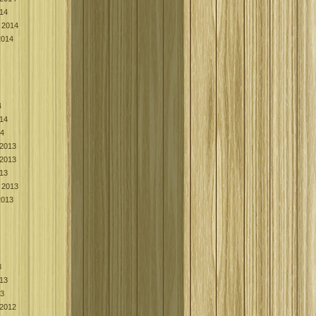
014
 2014
2014
4
014
14
2013
2013
013
 2013
2013
3
013
13
2012