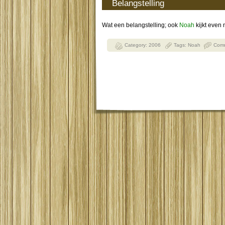
Belangstelling
Wat een belangstelling; ook
Noah
kijkt even 
Category:
2006
Tags:
Noah
Comm