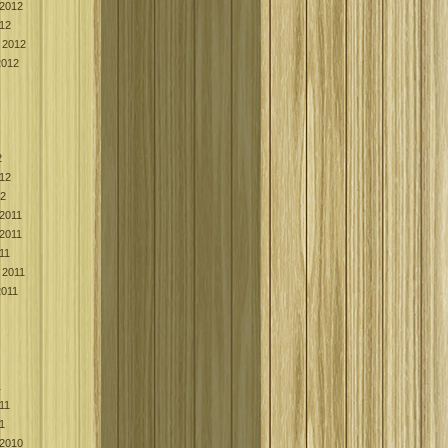
2012
012
 2012
2012
2
012
12
2011
2011
11
 2011
2011
1
011
11
2010