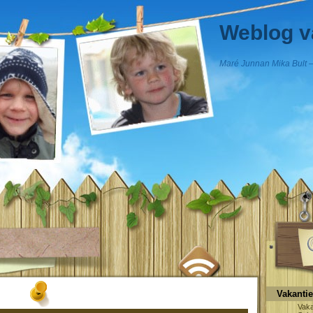
Weblog v
Maré Junnan Mika Bult –
Vakanti
Vaka