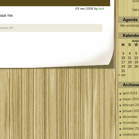
Scho
03 mei 2006 by
bult
Vaka
naar me.
Agenda
Alle wedstrij
ents off
Kalende
augu
M
D
W
3
4
5
10
11
12
17
18
19
24
25
26
31
« apr
Archiev
april 2024
maart 202
februari 2
januari 20
december 
november 
oktober 2
september