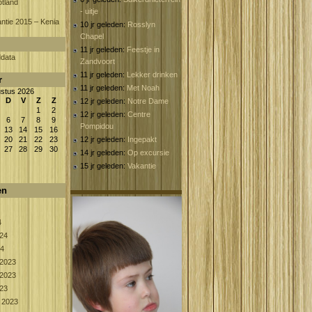
tland
- uitje
ntie 2015 – Kenia
10 jr geleden:
Rosslyn
Chapel
11 jr geleden:
Feestje in
ddata
Zandvoort
11 jr geleden:
Lekker drinken
r
11 jr geleden:
Met Noah
stus 2026
D
V
Z
Z
12 jr geleden:
Notre Dame
1
2
12 jr geleden:
Centre
6
7
8
9
Pompidou
13
14
15
16
20
21
22
23
12 jr geleden:
Ingepakt
27
28
29
30
14 jr geleden:
Op excursie
15 jr geleden:
Vakantie
en
4
024
24
2023
2023
023
 2023