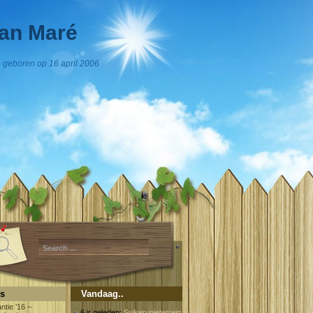
an Maré
 geboren op 16 april 2006
es
Vandaag..
ntie ’16 –
6 jr geleden:
Suikerunieterrein