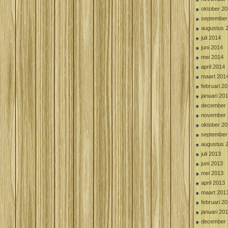
oktober 2
september
augustus 
juli 2014
juni 2014
mei 2014
april 2014
maart 201
februari 2
januari 20
december 
november 
oktober 2
september
augustus 
juli 2013
juni 2013
mei 2013
april 2013
maart 201
februari 2
januari 20
december 