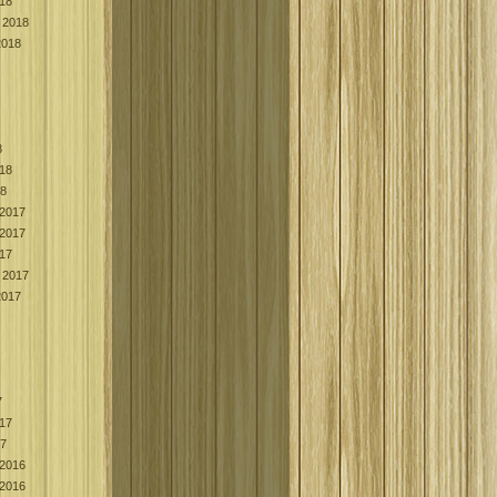
018
 2018
2018
8
018
18
2017
2017
017
 2017
2017
7
017
17
2016
2016