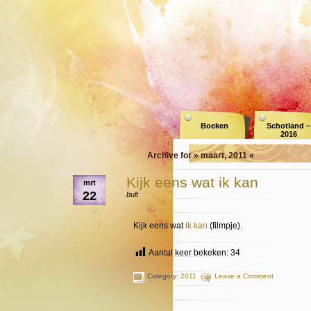
Boeken
Schotland –
2016
Archive for » maart, 2011 «
Kijk eens wat ik kan
mrt
22
bult
Kijk eens wat
ik kan
(filmpje).
Aantal keer bekeken:
34
Category:
2011
Leave a Comment