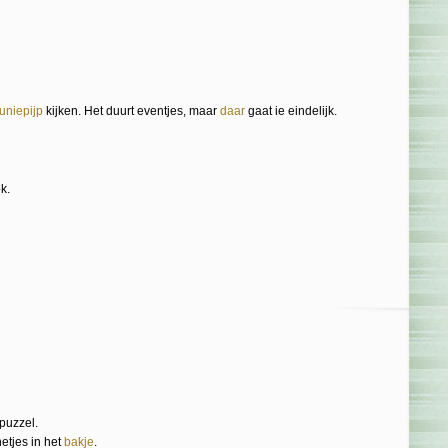
uniepijp
kijken. Het duurt eventjes, maar
daar
gaat ie eindelijk.
k.
puzzel.
etjes in het
bakje
.