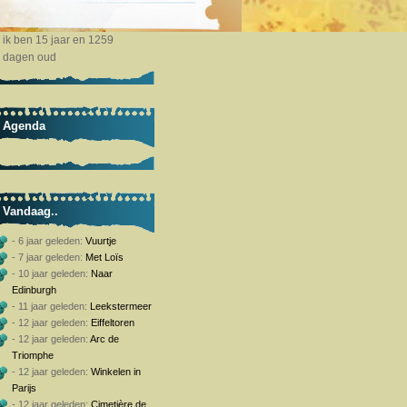
ik ben 15 jaar en 1259
dagen oud
Agenda
Vandaag..
- 6 jaar geleden:
Vuurtje
- 7 jaar geleden:
Met Loïs
- 10 jaar geleden:
Naar
Edinburgh
- 11 jaar geleden:
Leekstermeer
- 12 jaar geleden:
Eiffeltoren
- 12 jaar geleden:
Arc de
Triomphe
- 12 jaar geleden:
Winkelen in
Parijs
- 12 jaar geleden:
Cimetière de