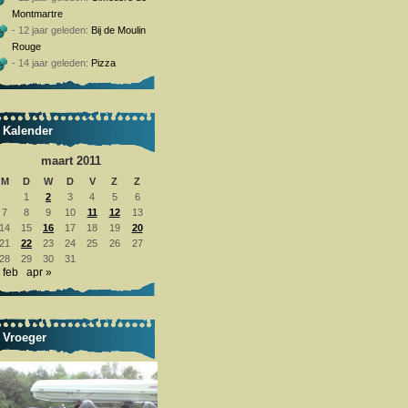
Montmartre
- 12 jaar geleden:
Bij de Moulin
Rouge
- 14 jaar geleden:
Pizza
Kalender
maart 2011
M
D
W
D
V
Z
Z
1
2
3
4
5
6
7
8
9
10
11
12
13
14
15
16
17
18
19
20
21
22
23
24
25
26
27
28
29
30
31
 feb
apr »
Vroeger