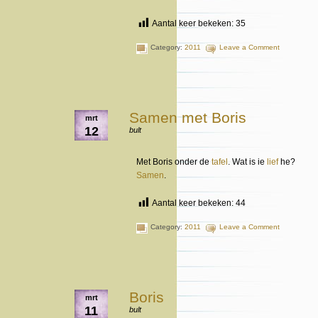
Aantal keer bekeken:
35
Category:
2011
Leave a Comment
Samen met Boris
mrt
12
bult
Met Boris onder de
tafel
. Wat is ie
lief
he?
Samen
.
Aantal keer bekeken:
44
Category:
2011
Leave a Comment
Boris
mrt
11
bult