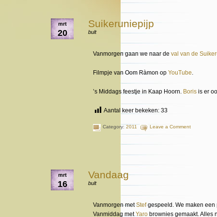
Suikeruniepijp
mrt
20
bult
Vanmorgen gaan we naar de
val van de Suiker
Filmpje van Oom Ràmon op
YouTube
.
’s Middags feestje in Kaap Hoorn.
Boris
is er oo
Aantal keer bekeken:
33
Category:
2011
Leave a Comment
Vandaag
mrt
16
bult
Vanmorgen met
Stef
gespeeld. We maken een 
Vanmiddag met
Yaro
brownies gemaakt. Alles n