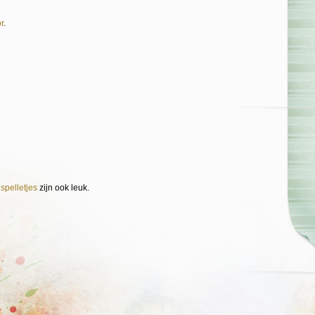
r
.
e
spelletjes
zijn ook leuk.