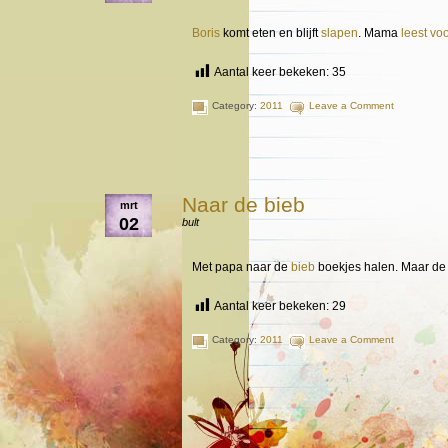
Boris
komt eten en blijft
slapen
. Mama
leest voo
Aantal keer bekeken:
35
Category:
2011
Leave a Comment
Naar de bieb
mrt
02
bult
Met papa naar de
bieb
boekjes halen. Maar d
Aantal keer bekeken:
29
Category:
2011
Leave a Comment