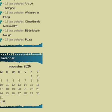
- 12 jaar geleden:
Arc de
Triomphe
- 12 jaar geleden:
Winkelen in
Parijs
- 12 jaar geleden:
Cimetière de
Montmartre
- 12 jaar geleden:
Bij de Moulin
Rouge
- 14 jaar geleden:
Pizza
Kalender
augustus 2026
M
D
W
D
V
Z
Z
1
2
3
4
5
6
7
8
9
10
11
12
13
14
15
16
17
18
19
20
21
22
23
24
25
26
27
28
29
30
31
 jun