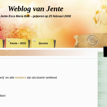
Weblog van Jente
Jente Esra Maria Bult – geboren op 25 februari 2008
Kenia – 2015
Quotes
rij’ en alle
leidsters
zijn als boerin verkleed.
.
llen!