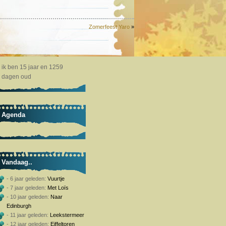
Zomerfeest Yaro
»
ik ben 15 jaar en 1259
dagen oud
Agenda
Vandaag..
- 6 jaar geleden:
Vuurtje
- 7 jaar geleden:
Met Loïs
- 10 jaar geleden:
Naar
Edinburgh
- 11 jaar geleden:
Leekstermeer
- 12 jaar geleden:
Eiffeltoren