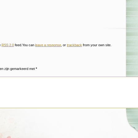
he
RSS 2.0
feed.You can
leave a response
, or
trackback
from your own site.
den zijn gemarkeerd met
*