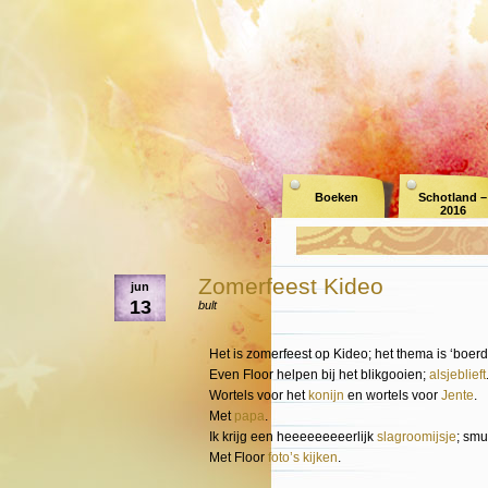
Boeken
Schotland –
2016
Zomerfeest Kideo
jun
13
bult
Het is zomerfeest op Kideo; het thema is ‘boerde
Even Floor helpen bij het blikgooien;
alsjeblieft
Wortels voor het
konijn
en wortels voor
Jente
.
Met
papa
.
Ik krijg een heeeeeeeeerlijk
slagroomijsje
; smu
Met Floor
foto’s kijken
.