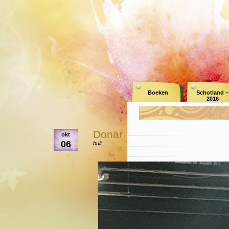
Boeken
Schotland –
2016
Donar
okt
06
bult