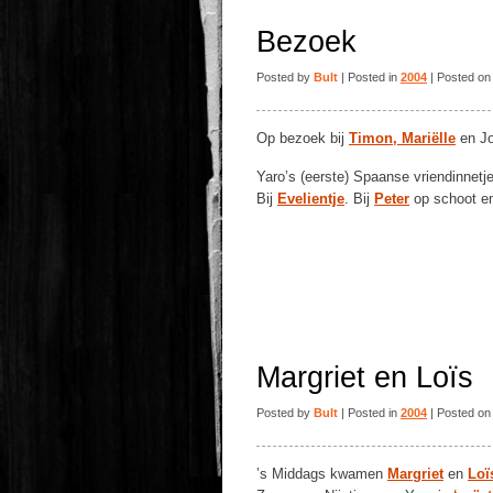
Bezoek
Posted by
Bult
| Posted in
2004
| Posted on
Op bezoek bij
Timon, Mariëlle
en Jo
Yaro’s (eerste) Spaanse vriendinnetj
Bij
Evelientje
. Bij
Peter
op schoot e
Margriet en Loïs
Posted by
Bult
| Posted in
2004
| Posted on
’s Middags kwamen
Margriet
en
Loï