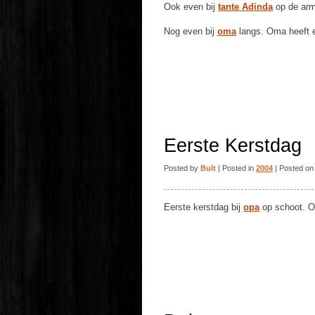
Ook even bij
tante Adinda
op de arm
Nog even bij
oma
langs. Oma heeft
Eerste Kerstdag
Posted by
Bult
| Posted in
2004
| Posted on
Eerste kerstdag bij
opa
op schoot. O