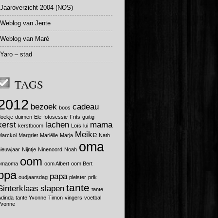
Jaaroverzicht 2004 (NOS)
Weblog van Jente
Weblog van Maré
Yaro – stad
TAGS
2012
bezoek
cadeau
boos
doekje
duimen
Ele
fotosessie
Frits
guitig
kerst
lachen
mama
kerstboom
Loïs
lui
Meike
Marckol
Margriet
Mariëlle
Marja
Nath
oma
nieuwjaar
Nijntje
Ninenoord
Noah
oom
omaoma
oom Albert
oom Bert
opa
papa
oudjaarsdag
pleister
prik
tante
Sinterklaas
slapen
tante
Adinda
tante Yvonne
Timon
vingers
voetbal
Yvonne