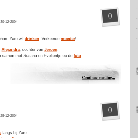
0
 30-12-2004
han. Yaro wil
drinken
. Verkeerde
moeder
!
e
Alejandra
; dochter van
Jeroen
.
n samen met Susana en Evelientje op de
foto
.
Continue reading...
0
 28-12-2004
s
langs bij Yaro.