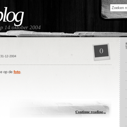
blog
op 14 oktober 2004
0
 31-12-2004
le op de
foto
.
Continue reading...