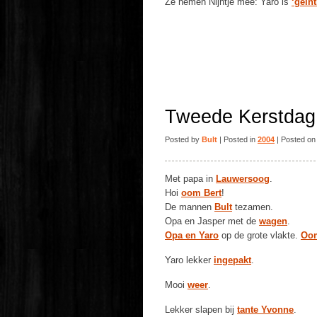
Ze nemen Nijntje mee: Yaro is
‘geïnt
Tweede Kerstdag
Posted by
Bult
| Posted in
2004
| Posted on
Met papa in
Lauwersoog
.
Hoi
oom Bert
!
De mannen
Bult
tezamen.
Opa en Jasper met de
wagen
.
Opa en Yaro
op de grote vlakte.
Oom
Yaro lekker
ingepakt
.
Mooi
weer
.
Lekker slapen bij
tante Yvonne
.