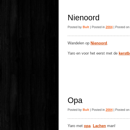
Nienoord
Posted by
Bult
| Posted in
2004
| Posted on
Wandelen op
Nienoord
.
Yaro en voor het eerst met de
kerst
Opa
Posted by
Bult
| Posted in
2004
| Posted on
Yaro met
opa
.
Lachen
man!