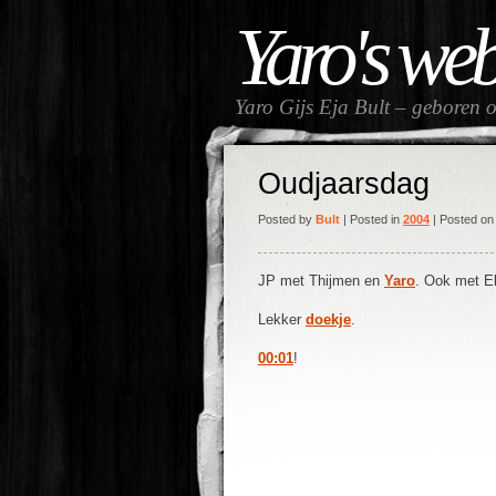
Yaro's we
Yaro Gijs Eja Bult – geboren 
Oudjaarsdag
Posted by
Bult
| Posted in
2004
| Posted on
JP met Thijmen en
Yaro
. Ook met E
Lekker
doekje
.
00:01
!