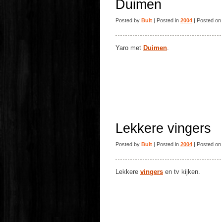
Duimen
Posted by
Bult
| Posted in
2004
| Posted on
Yaro met
Duimen
.
Lekkere vingers
Posted by
Bult
| Posted in
2004
| Posted on
Lekkere
vingers
en tv kijken.