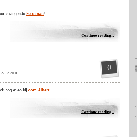
.
 een swingende
kerstman
!
Continue reading...
0
 25-12-2004
ok nog even bij
oom Albert
.
Continue reading...