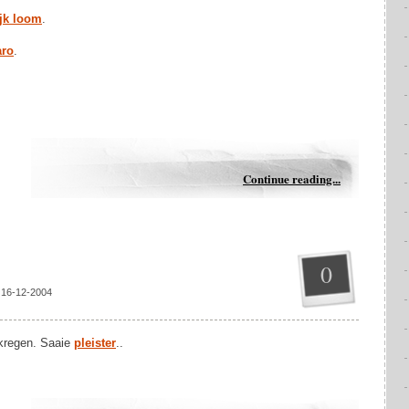
ijk loom
.
aro
.
Continue reading...
0
 16-12-2004
kregen. Saaie
pleister
..