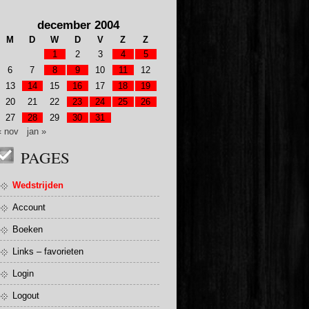
december 2004
M
D
W
D
V
Z
Z
1
2
3
4
5
6
7
8
9
10
11
12
13
14
15
16
17
18
19
20
21
22
23
24
25
26
27
28
29
30
31
« nov
jan »
PAGES
Wedstrijden
Account
Boeken
Links – favorieten
Login
Logout