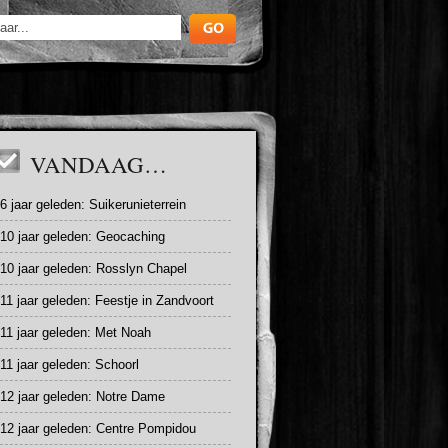
VANDAAG…
6 jaar geleden:
Suikerunieterrein
10 jaar geleden:
Geocaching
10 jaar geleden:
Rosslyn Chapel
11 jaar geleden:
Feestje in Zandvoort
11 jaar geleden:
Met Noah
11 jaar geleden:
Schoorl
12 jaar geleden:
Notre Dame
12 jaar geleden:
Centre Pompidou