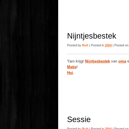
Nijntjesbestek
Posted by
Bult
| Posted in
2004
| Posted on
Yaro krijgt
Nijntjesbestek
van
oma
e
Matje
!
Hoi
.
Sessie
Posted by
Bult
| Posted in
2004
| Posted on