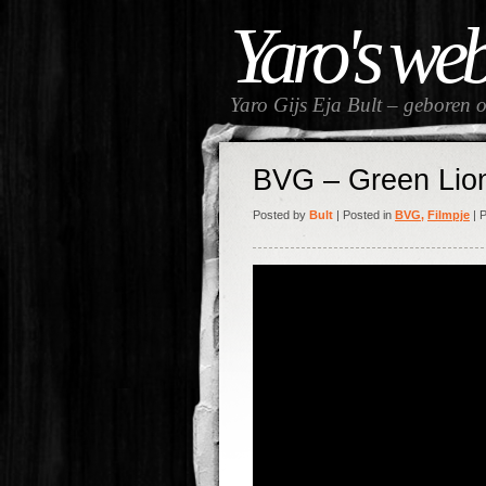
Yaro's we
Yaro Gijs Eja Bult – geboren 
BVG – Green Lio
Posted by
Bult
| Posted in
BVG
,
Filmpje
| 