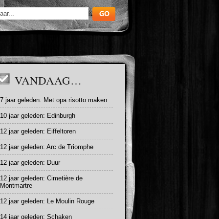
VANDAAG…
7 jaar geleden:
Met opa risotto maken
10 jaar geleden:
Edinburgh
12 jaar geleden:
Eiffeltoren
12 jaar geleden:
Arc de Triomphe
12 jaar geleden:
Duur
12 jaar geleden:
Cimetière de
Montmartre
12 jaar geleden:
Le Moulin Rouge
14 jaar geleden:
Schaken