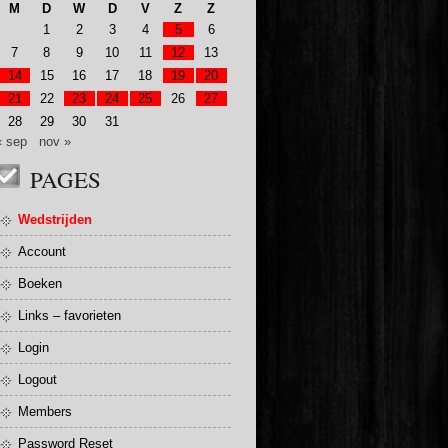
M
D
W
D
V
Z
Z
1
2
3
4
5
6
7
8
9
10
11
12
13
14
15
16
17
18
19
20
21
22
23
24
25
26
27
28
29
30
31
« sep
nov »
PAGES
Wedstrijden
Account
Boeken
Links – favorieten
Login
Logout
Members
Password Reset