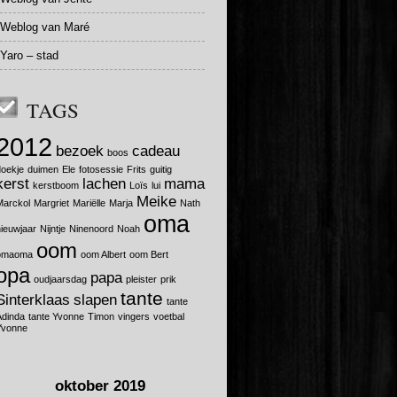
Weblog van Maré
Yaro – stad
TAGS
2012
bezoek
cadeau
boos
doekje
duimen
Ele
fotosessie
Frits
guitig
kerst
lachen
mama
kerstboom
Loïs
lui
Meike
Marckol
Margriet
Mariëlle
Marja
Nath
oma
nieuwjaar
Nijntje
Ninenoord
Noah
oom
omaoma
oom Albert
oom Bert
opa
papa
oudjaarsdag
pleister
prik
tante
Sinterklaas
slapen
tante
Adinda
tante Yvonne
Timon
vingers
voetbal
Yvonne
oktober 2019