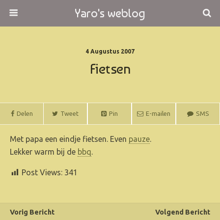
Yaro's weblog
4 Augustus 2007
Fietsen
Delen
Tweet
Pin
E-mailen
SMS
Met papa een eindje fietsen. Even
pauze
.
Lekker warm bij de
bbq
.
Post Views:
341
Vorig Bericht
Volgend Bericht